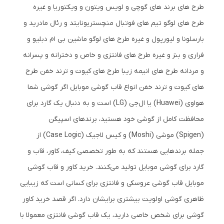
طرح های برند های گوچی و لویس ویتون و ویکتوریا و غیره
طرح های لوگو تیم های فوتبال منچستریونایتد و رئال مادرید و
بارسلونا و لیورپول و غیره طرح های لوگو ماشین بی ام دبلیو و
فراری و بنز و غیره طرح های فانتزی و خاص و دخترانه و پسرانه
و مردانه طرح های انیمه زیبا طرح های کیوت و ترند خفن طرح
های کیوت و ترند خفن انواع قاب گوشی موبایل اگر گوشی شما
هواوی (Huawei) یا ال‌جی (LG) است و به دنبال یک گارد برای
محافظت کامل از گوشی خود هستید، برندهای اسپیگن
(Spigen) موشی (Moshi) و کیس لاجیک (Case Logic) از
جمله برندهایی هستند که به طور تخصصی کیف، کاور، قاب و
گارد برای گوشی موبایل تولید می‌کنند. خرید کاور و قاب گوشی
موبایل قاب گوشی عروسکی و فانتزی برای کسانی است که زیبایی
ظاهری گوشی اولویت بیشتری برایشان دارد. اگر قصد خرید کاور
گوشی برای شخص خاصی دارید، یک قاب گوشی فانتزی معمولا با