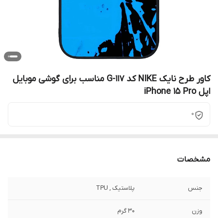
کاور طرح نایک NIKE کد G-117 مناسب برای گوشی موبایل
اپل iPhone 15 Pro
0
مشخصات
جنس
پلاستیک , TPU
وزن
30 گرم