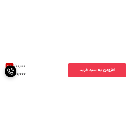
700,000
21
%
افزودن به سبد خرید
550,000
برگشت به بالا