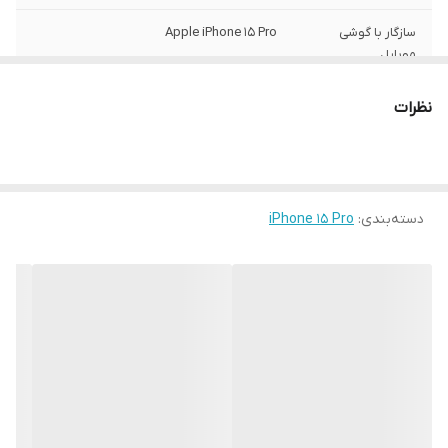
سازگار با گوشی
Apple iPhone 15 Pro
موبایل
ساختار
مات
نظرات
سطح پوشش
قاب پشتی , لبه بالایی , لبه پایینی , لبه چپ ,
لبه راست , حفاظت از دکمه‌ها
رنگ
مشکی
دسته‌بندی
:
iPhone 15 Pro