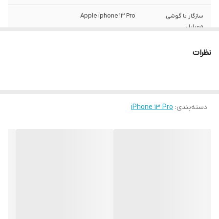
سازگار با گوشی
Apple iphone 13 Pro
موبایل
ساختار
مات
نظرات
سطح پوشش
قاب پشتی , لبه بالایی , لبه پایینی , لبه چپ ,
لبه راست , حفاظت از دکمه‌ها
رنگ
مشکی
دسته‌بندی
:
iPhone 13 Pro