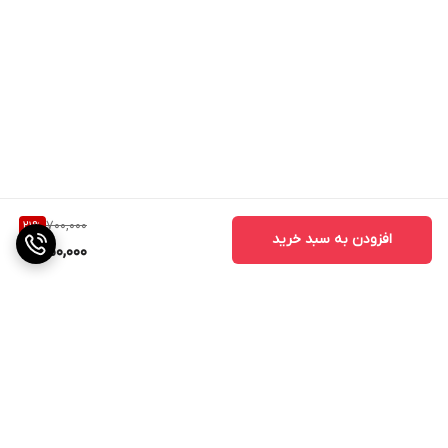
700,000
21
%
افزودن به سبد خرید
550,000
برگشت به بالا