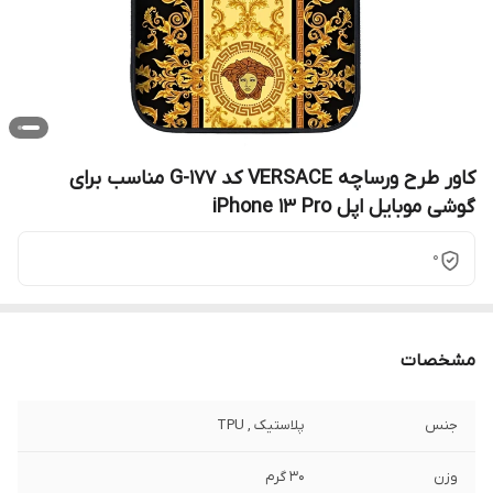
کاور طرح ورساچه VERSACE کد G-177 مناسب برای
گوشی موبایل اپل iPhone 13 Pro
0
مشخصات
جنس
پلاستیک , TPU
وزن
30 گرم