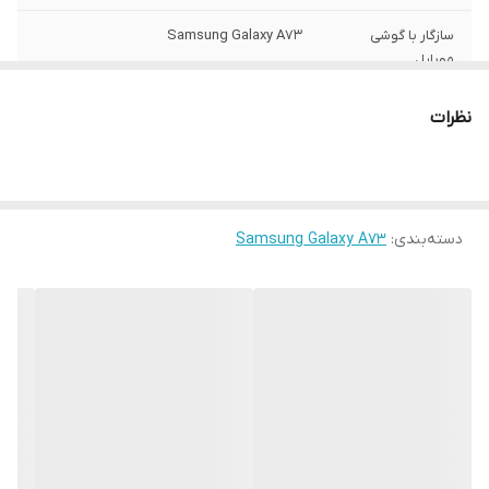
سازگار با گوشی
Samsung Galaxy A73
موبایل
ساختار
مات
نظرات
سطح پوشش
قاب پشتی , لبه بالایی , لبه پایینی , لبه چپ ,
لبه راست , حفاظت از دکمه‌ها
رنگ
مشکی
دسته‌بندی
:
Samsung Galaxy A73