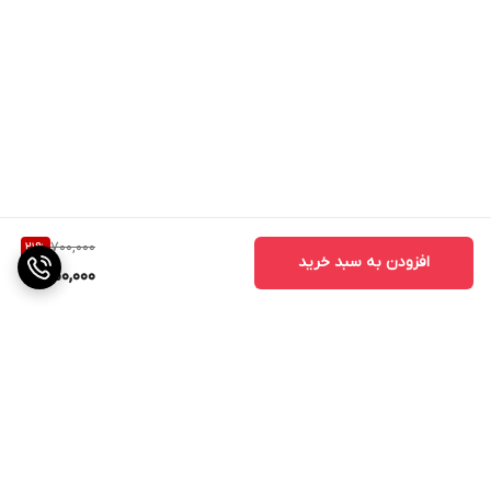
700,000
21
%
افزودن به سبد خرید
550,000
برگشت به بالا