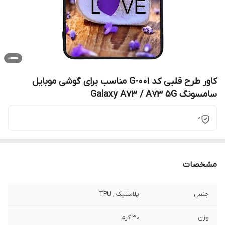
کاور طرح قلبی کد G-001 مناسب برای گوشی موبایل
سامسونگ Galaxy A73 / A73 5G
0
مشخصات
جنس
پلاستیک , TPU
وزن
30 گرم