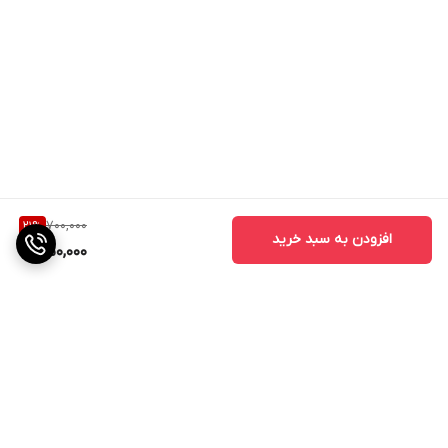
700,000
21
%
افزودن به سبد خرید
550,000
برگشت به بالا