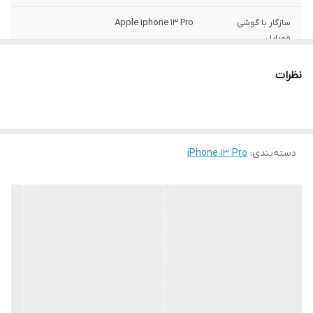
سازگار با گوشی
Apple iphone 13 Pro
موبایل
ساختار
مات
نظرات
سطح پوشش
قاب پشتی , لبه بالایی , لبه پایینی , لبه چپ ,
لبه راست , حفاظت از دکمه‌ها
رنگ
مشکی
دسته‌بندی
:
iPhone 13 Pro