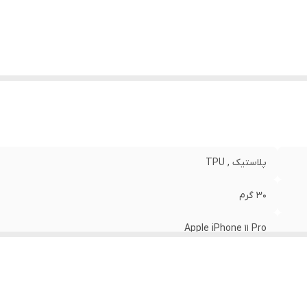
نگ
:
مشکی
پلاستیک , TPU
30 گرم
Apple iPhone 11 Pro
مات
قاب پشتی , لبه بالایی , لبه پایینی , لبه چپ , لبه راست , حفاظت از 