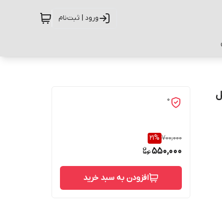
ورود | ثبت‌نام
پل
0
21
%
700,000
550,000
افزودن به سبد خرید
حفاظت از