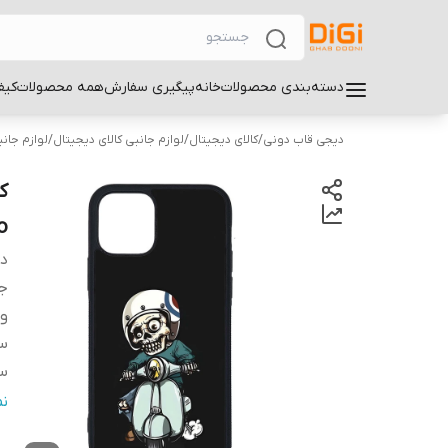
دسته‌بندی محصولات
خانه
پیگیری سفارش
همه محصولات
کیف
دیجی قاب دونی
/
کالای دیجیتال
/
لوازم جانبی کالای دیجیتال
/
لوازم جان
o
دس
ج
و
سا
سا
س
ن
پ