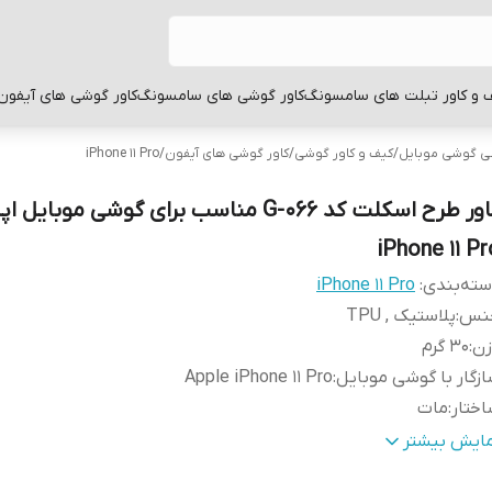
 و کاور تبلت های سامسونگ
کاور گوشی های سامسونگ
کاور گوشی های آیفون
بی گوشی موبایل
/
کیف و کاور گوشی
/
کاور گوشی های آیفون
/
iPhone 11 Pro
کاور طرح اسکلت کد G-066 مناسب برای گوشی موبایل ا
iPhone 11 Pr
ته‌بندی
:
iPhone 11 Pro
نس
:
پلاستیک , TPU
زن
:
30 گرم
زگار با گوشی موبایل
:
Apple iPhone 11 Pro
ختار
:
مات
طح
قاب پشتی , لبه بالایی , لبه پایینی , لبه چپ , لبه راست , 
مایش بیشتر
وشش
:
دکمه‌ها