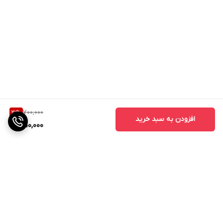
700,000
21
%
افزودن به سبد خرید
550,000
برگشت به بالا