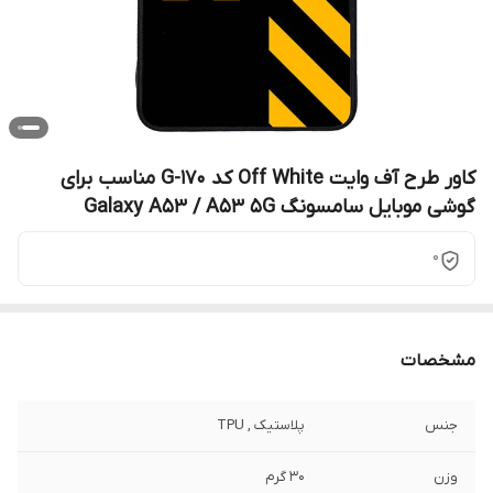
کاور طرح آف وایت Off White کد G-170 مناسب برای
گوشی موبایل سامسونگ Galaxy A53 / A53 5G
0
مشخصات
جنس
پلاستیک , TPU
وزن
30 گرم