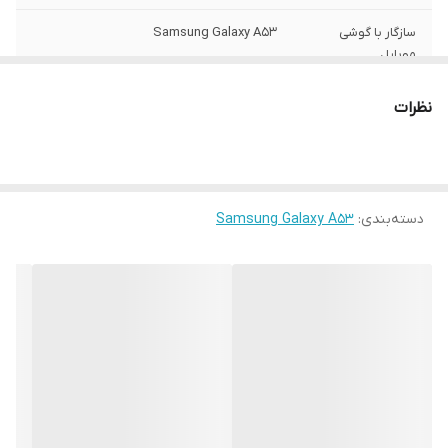
سازگار با گوشی
Samsung Galaxy A53
موبایل
ساختار
مات
نظرات
سطح پوشش
قاب پشتی , لبه بالایی , لبه پایینی , لبه چپ ,
لبه راست , حفاظت از دکمه‌ها
رنگ
مشکی
دسته‌بندی
:
Samsung Galaxy A53