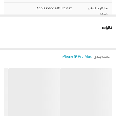
سازگار با گوشی
Apple iphone 14 ProMax
موبایل
ساختار
مات
نظرات
سطح پوشش
قاب پشتی , لبه بالایی , لبه پایینی , لبه چپ ,
لبه راست , حفاظت از دکمه‌ها
رنگ
مشکی
دسته‌بندی
:
iPhone 14 Pro Max