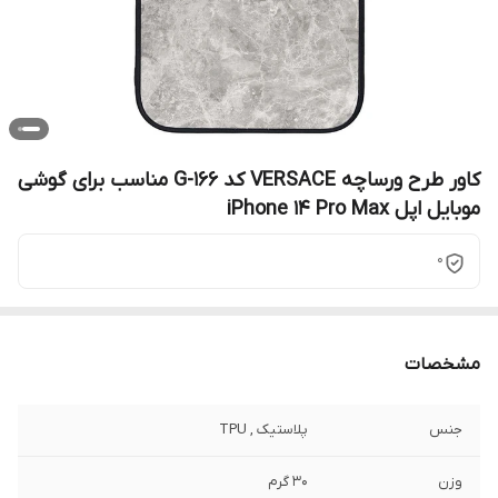
کاور طرح ورساچه VERSACE کد G-166 مناسب برای گوشی
موبایل اپل iPhone 14 Pro Max
0
مشخصات
جنس
پلاستیک , TPU
وزن
30 گرم