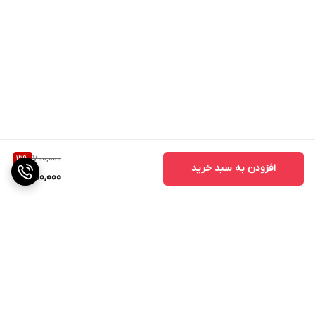
700,000
21
%
افزودن به سبد خرید
550,000
برگشت به بالا