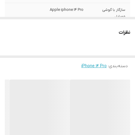
سازگار با گوشی
Apple iphone 14 Pro
موبایل
ساختار
مات
نظرات
سطح پوشش
قاب پشتی , لبه بالایی , لبه پایینی , لبه چپ ,
لبه راست , حفاظت از دکمه‌ها
رنگ
مشکی
دسته‌بندی
:
iPhone 14 Pro