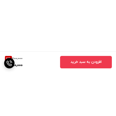
700,000
21
%
افزودن به سبد خرید
550,000
برگشت به بالا