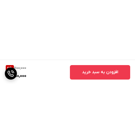
700,000
21
%
افزودن به سبد خرید
550,000
برگشت به بالا