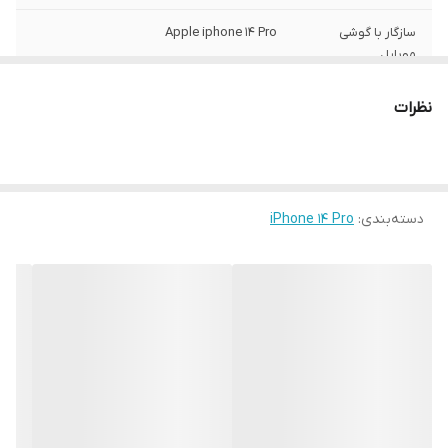
سازگار با گوشی
Apple iphone 14 Pro
موبایل
ساختار
مات
نظرات
سطح پوشش
قاب پشتی , لبه بالایی , لبه پایینی , لبه چپ ,
لبه راست , حفاظت از دکمه‌ها
رنگ
مشکی
دسته‌بندی
:
iPhone 14 Pro