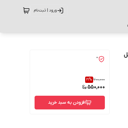
ورود | ثبت‌نام
پل
0
21
%
700,000
550,000
افزودن به سبد خرید
حفاظت از