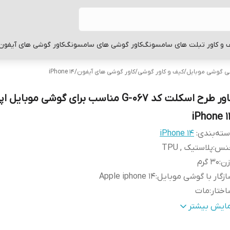
 و کاور تبلت های سامسونگ
کاور گوشی های سامسونگ
کاور گوشی های آیفون
بی گوشی موبایل
/
کیف و کاور گوشی
/
کاور گوشی های آیفون
/
iPhone 14
کاور طرح اسکلت کد G-067 مناسب برای گوشی موبایل ا
iPhone 1
ته‌بندی
:
iPhone 14
نس
:
پلاستیک , TPU
زن
:
30 گرم
زگار با گوشی موبایل
:
Apple iphone 14
ختار
:
مات
طح
قاب پشتی , لبه بالایی , لبه پایینی , لبه چپ , لبه راست , 
مایش بیشتر
وشش
:
دکمه‌ها