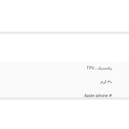
نگ
:
مشکی
پلاستیک , TPU
30 گرم
Apple iphone 14
مات
قاب پشتی , لبه بالایی , لبه پایینی , لبه چپ , لبه راست , حفاظت از 