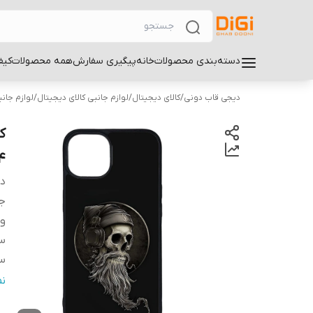
دسته‌بندی محصولات
خانه
پیگیری سفارش
همه محصولات
کیف
دیجی قاب دونی
/
کالای دیجیتال
/
لوازم جانبی کالای دیجیتال
/
لوازم جان
4
دس
ج
و
سا
سا
س
ن
پ