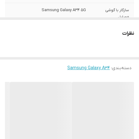
سازگار با گوشی
Samsung Galaxy A34 5G
موبایل
ساختار
مات
نظرات
سطح پوشش
قاب پشتی , لبه بالایی , لبه پایینی , لبه چپ ,
لبه راست , حفاظت از دکمه‌ها
رنگ
مشکی
دسته‌بندی
:
Samsung Galaxy A34