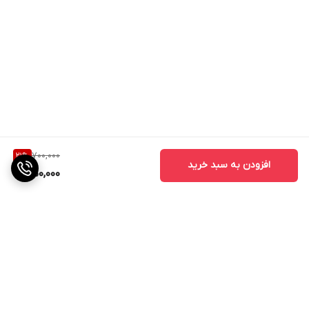
700,000
21
%
افزودن به سبد خرید
550,000
برگشت به بالا