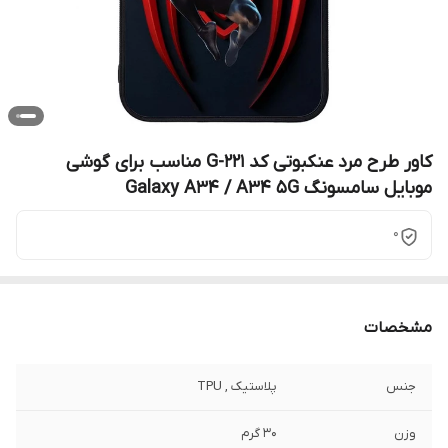
کاور طرح مرد عنکبوتی کد G-221 مناسب برای گوشی
موبایل سامسونگ Galaxy A34 / A34 5G
0
مشخصات
جنس
پلاستیک , TPU
وزن
30 گرم