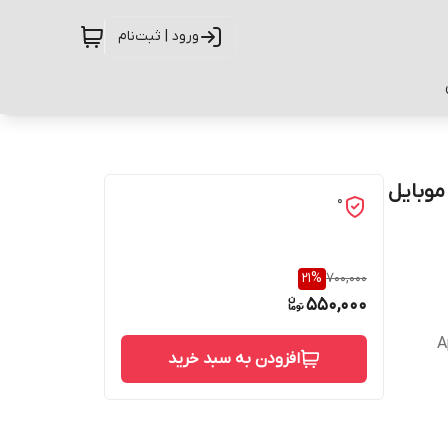
ورود | ثبت‌نام
رای گوشی موبایل
0
21
%
700,000
550,000
A
افزودن به سبد خرید
حفاظت از