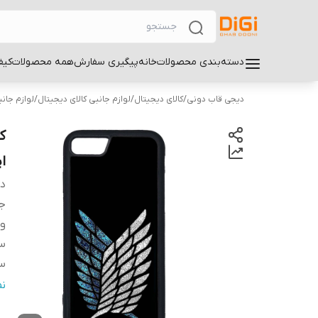
دسته‌بندی محصولات
خانه
پیگیری سفارش
همه محصولات
کیف
دیجی قاب دونی
/
کالای دیجیتال
/
لوازم جانبی کالای دیجیتال
/
لوازم جان
اپل 022
دس
ج
و
سا
سا
س
ن
پ