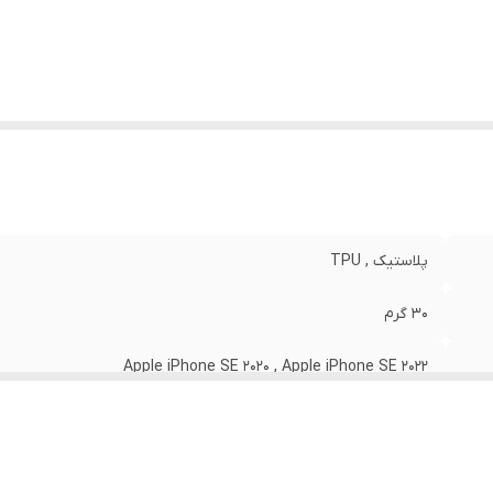
نگ
:
مشکی
پلاستیک , TPU
30 گرم
Apple iPhone SE 2020 , Apple iPhone SE 2022
مات
قاب پشتی , لبه بالایی , لبه پایینی , لبه چپ , لبه راست , حفاظت از 