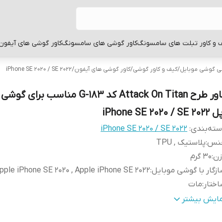
 و کاور تبلت های سامسونگ
کاور گوشی های سامسونگ
کاور گوشی های آیفون
بی گوشی موبایل
/
کیف و کاور گوشی
/
کاور گوشی های آیفون
/
iPhone SE 2020 / SE 2022
کاور طرح Attack On Titan کد G-183 مناسب ب
iPhone SE 2020 / SE 2
ته‌بندی
:
iPhone SE 2020 / SE 2022
نس
:
پلاستیک , TPU
زن
:
30 گرم
زگار با گوشی موبایل
:
pple iPhone SE 2020 , Apple iPhone SE 2022
ختار
:
مات
طح
قاب پشتی , لبه بالایی , لبه پایینی , لبه چپ , لبه راست , 
مایش بیشتر
وشش
:
دکمه‌ها