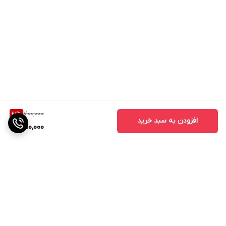
700,000
21
%
افزودن به سبد خرید
550,000
برگشت به بالا