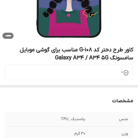
کاور طرح دختر کد G-108 مناسب برای گوشی موبایل
سامسونگ Galaxy A34 / A34 5G
0
مشخصات
جنس
پلاستیک , TPU
وزن
30 گرم