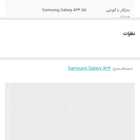
سازگار با گوشی
Samsung Galaxy A34 5G
موبایل
ساختار
مات
نظرات
سطح پوشش
قاب پشتی , لبه بالایی , لبه پایینی , لبه چپ ,
لبه راست , حفاظت از دکمه‌ها
رنگ
مشکی
دسته‌بندی
:
Samsung Galaxy A34