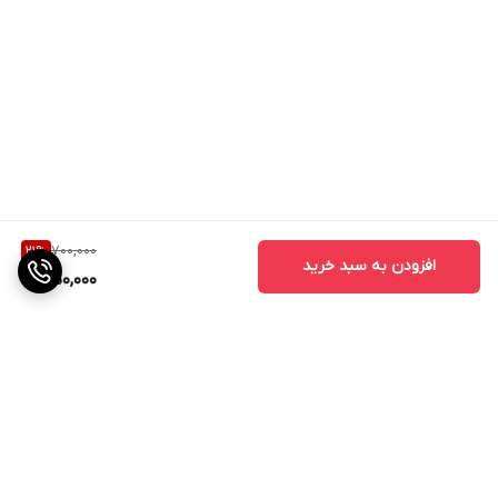
700,000
21
%
افزودن به سبد خرید
550,000
برگشت به بالا