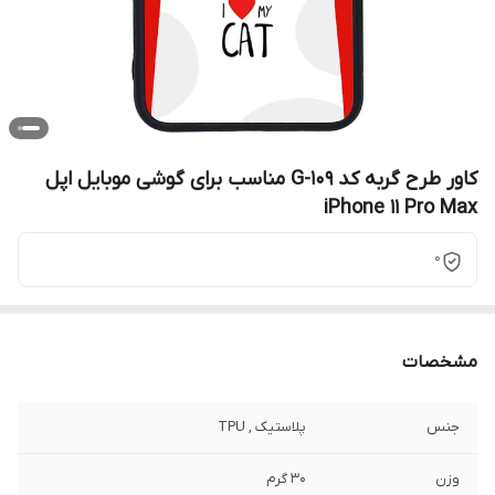
کاور طرح گربه کد G-109 مناسب برای گوشی موبایل اپل
iPhone 11 Pro Max
0
مشخصات
جنس
پلاستیک , TPU
وزن
30 گرم