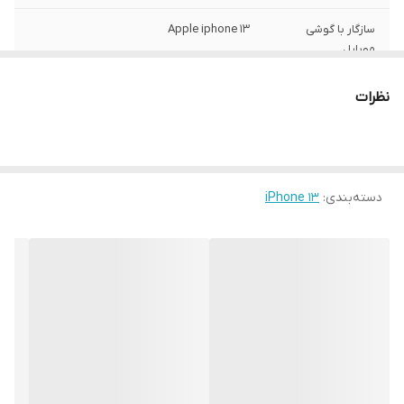
سازگار با گوشی
Apple iphone 13
موبایل
ساختار
مات
نظرات
سطح پوشش
قاب پشتی , لبه بالایی , لبه پایینی , لبه چپ ,
لبه راست , حفاظت از دکمه‌ها
رنگ
مشکی
دسته‌بندی
:
iPhone 13