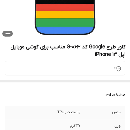
کاور طرح Google کد G-063 مناسب برای گوشی موبایل
اپل iPhone 13
0
مشخصات
جنس
پلاستیک , TPU
وزن
30 گرم