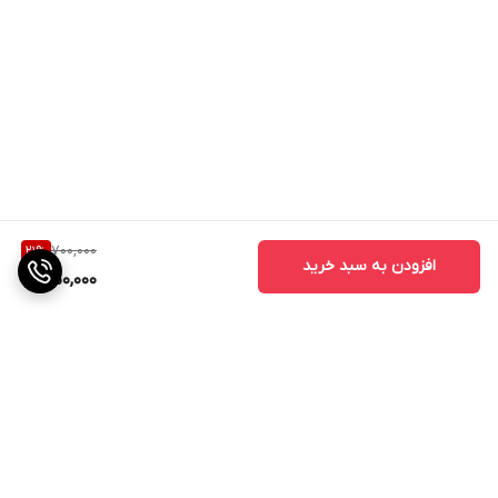
700,000
21
%
افزودن به سبد خرید
550,000
برگشت به بالا