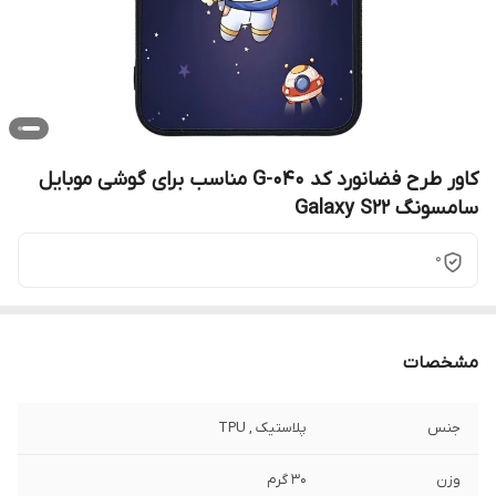
کاور طرح فضانورد کد G-040 مناسب برای گوشی موبایل
سامسونگ Galaxy S22
0
مشخصات
جنس
پلاستیک , TPU
وزن
30 گرم