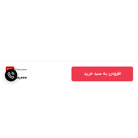
700,000
21
%
افزودن به سبد خرید
550,000
برگشت به بالا