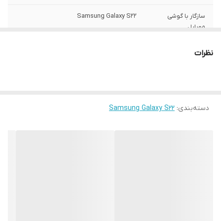
سازگار با گوشی
Samsung Galaxy S22
موبایل
ساختار
مات
نظرات
سطح پوشش
قاب پشتی , لبه بالایی , لبه پایینی , لبه چپ ,
لبه راست , حفاظت از دکمه‌ها
رنگ
مشکی
دسته‌بندی
:
Samsung Galaxy S22