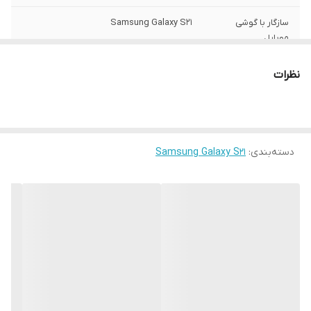
سازگار با گوشی
Samsung Galaxy S21
موبایل
ساختار
مات
نظرات
سطح پوشش
قاب پشتی , لبه بالایی , لبه پایینی , لبه چپ ,
لبه راست , حفاظت از دکمه‌ها
رنگ
مشکی
دسته‌بندی
:
Samsung Galaxy S21