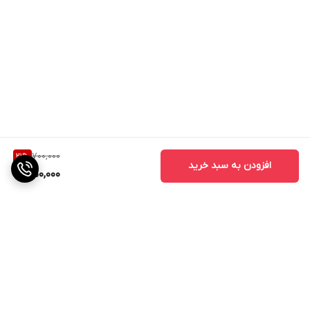
700,000
21
%
افزودن به سبد خرید
550,000
برگشت به بالا