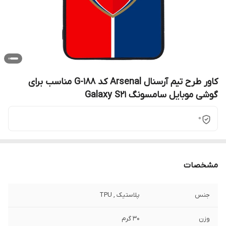
کاور طرح تیم آرسنال Arsenal کد G-188 مناسب برای
گوشی موبایل سامسونگ Galaxy S21
0
مشخصات
جنس
پلاستیک , TPU
وزن
30 گرم