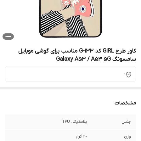
کاور طرح GiRL کد G-133 مناسب برای گوشی موبایل
سامسونگ Galaxy A53 / A53 5G
0
مشخصات
جنس
پلاستیک , TPU
وزن
30 گرم