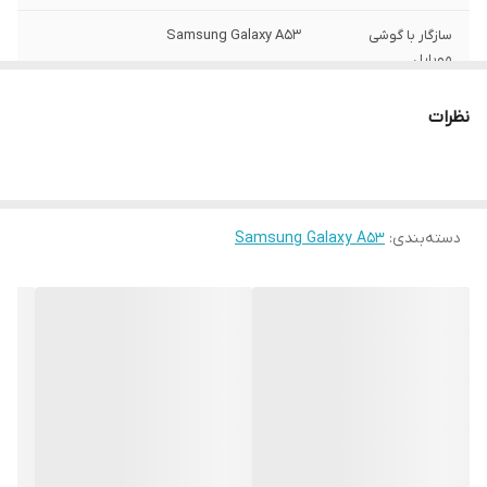
سازگار با گوشی
Samsung Galaxy A53
موبایل
ساختار
مات
نظرات
سطح پوشش
قاب پشتی , لبه بالایی , لبه پایینی , لبه چپ ,
لبه راست , حفاظت از دکمه‌ها
رنگ
مشکی
دسته‌بندی
:
Samsung Galaxy A53