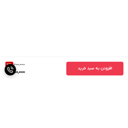
700,000
21
%
افزودن به سبد خرید
550,000
برگشت به بالا