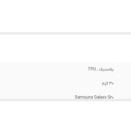
نگ
:
مشکی
پلاستیک , TPU
30 گرم
Samsung Galaxy S20
مات
قاب پشتی , لبه بالایی , لبه پایینی , لبه چپ , لبه راست , حفاظت از 