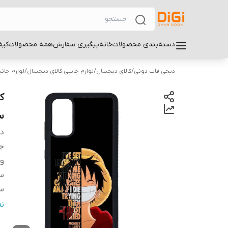
دسته‌بندی محصولات
خانه
پیگیری سفارش
همه محصولات
کیف
دیجی قاب دونی
/
کالای دیجیتال
/
لوازم جانبی کالای دیجیتال
/
لوازم جان
سا
دس
ج
و
سا
سا
س
ن
پ