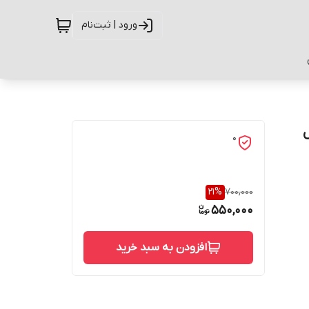
ورود | ثبت‌نام
یل
0
21
%
700,000
550,000
افزودن به سبد خرید
حفاظت از