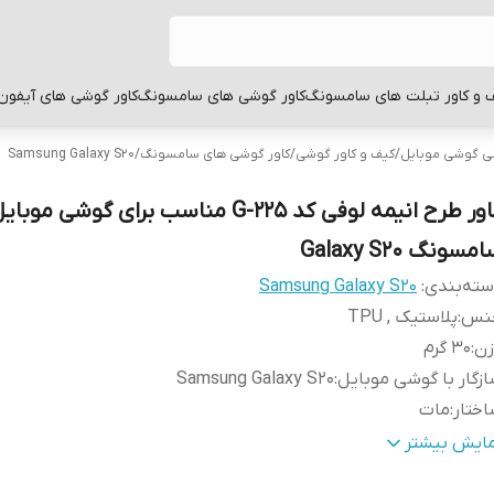
 و کاور تبلت های سامسونگ
کاور گوشی های سامسونگ
کاور گوشی های آیفون
بی گوشی موبایل
/
کیف و کاور گوشی
/
کاور گوشی های سامسونگ
/
Samsung Galaxy S20
کاور طرح انیمه لوفی کد G-225 مناسب برای گوشی موبا
مسونگ Galaxy S20
ته‌بندی
:
Samsung Galaxy S20
نس
:
پلاستیک , TPU
زن
:
30 گرم
زگار با گوشی موبایل
:
Samsung Galaxy S20
ختار
:
مات
طح
قاب پشتی , لبه بالایی , لبه پایینی , لبه چپ , لبه راست , 
مایش بیشتر
وشش
:
دکمه‌ها