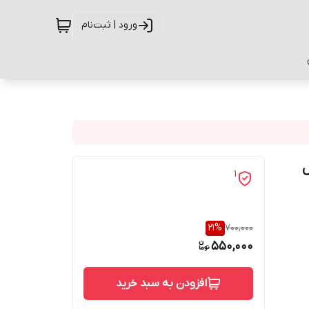
ورود | ثبت‌نام
ل
1
21
%
700,000
550,000
افزودن به سبد خرید