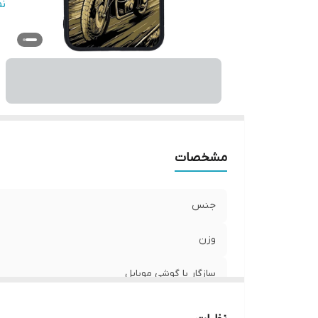
س
ن
پ
ر
مشخصات
جنس
وزن
سازگار با گوشی موبایل
ساختار