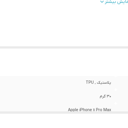
طح
قاب پشتی , لبه بالایی , لبه پایینی , لبه چپ , لبه راست , 
مایش بیشتر
وشش
:
دکمه‌ها
نگ
:
مشکی
پلاستیک , TPU
30 گرم
Apple iPhone 11 Pro Max
مات