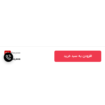
700,000
21
%
افزودن به سبد خرید
550,000
برگشت به بالا