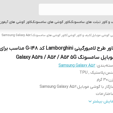
 و کاور تبلت های سامسونگ
کاور گوشی های سامسونگ
کاور گوشی های آیفون
بی گوشی موبایل
/
کیف و کاور گوشی
/
کاور گوشی های سامسونگ
/
Samsung Galaxy A52
کاور طرح لامبورگینی Lamborghini کد 48
ایل سامسونگ Galaxy A52s / A52 / A52 5G
ته‌بندی
:
Samsung Galaxy A52
نس
:
پلاستیک , TPU
زن
:
30 گرم
زگار با گوشی موبایل
:
Samsung Galaxy A52
ختار
:
مات
طح
قاب پشتی , لبه بالایی , لبه پایینی , لبه چپ , لبه راست , 
مایش بیشتر
وشش
:
دکمه‌ها