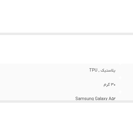
نگ
:
مشکی
پلاستیک , TPU
30 گرم
Samsung Galaxy A52
مات
قاب پشتی , لبه بالایی , لبه پایینی , لبه چپ , لبه راست , حفاظت از 