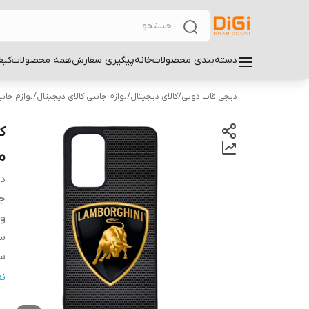
دسته‌بندی محصولات
خانه
پیگیری سفارش
همه محصولات
کیف
دیجی قاب دونی
/
کالای دیجیتال
/
لوازم جانبی کالای دیجیتال
/
لوازم جان
موب
دس
ج
و
سا
سا
س
ن
پ