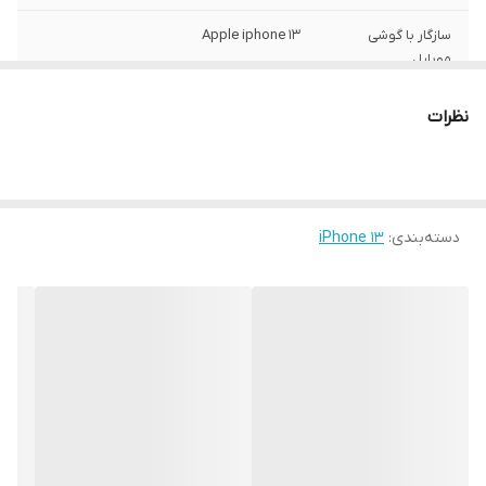
سازگار با گوشی
Apple iphone 13
موبایل
ساختار
مات
نظرات
سطح پوشش
قاب پشتی , لبه بالایی , لبه پایینی , لبه چپ ,
لبه راست , حفاظت از دکمه‌ها
رنگ
مشکی
دسته‌بندی
:
iPhone 13