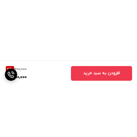
700,000
21
%
افزودن به سبد خرید
550,000
برگشت به بالا