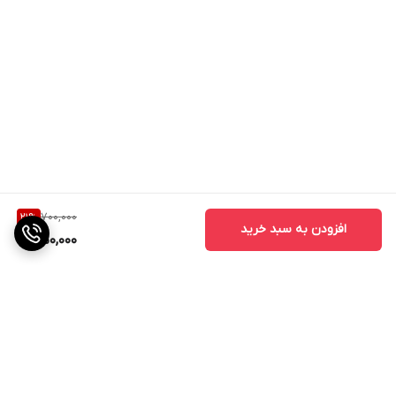
700,000
21
%
افزودن به سبد خرید
550,000
برگشت به بالا