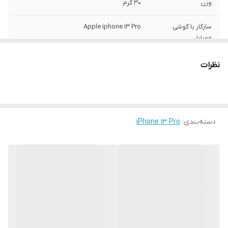
وزن
30 گرم
سازگار با گوشی
Apple iphone 13 Pro
موبایل
ساختار
مات
نظرات
سطح پوشش
قاب پشتی , لبه بالایی , لبه پایینی , لبه چپ ,
لبه راست , حفاظت از دکمه‌ها
رنگ
مشکی
دسته‌بندی
:
iPhone 13 Pro