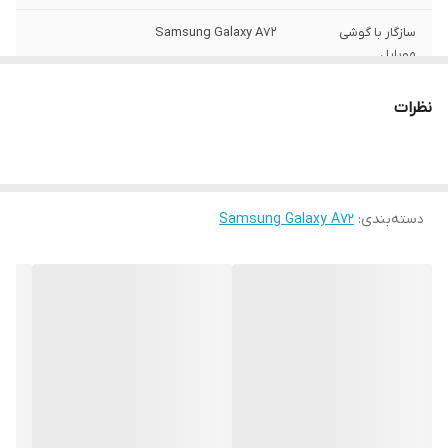
سازگار با گوشی
Samsung Galaxy A72
موبایل
ساختار
مات
نظرات
سطح پوشش
قاب پشتی , لبه بالایی , لبه پایینی , لبه چپ ,
لبه راست , حفاظت از دکمه‌ها
رنگ
مشکی
دسته‌بندی
:
Samsung Galaxy A72