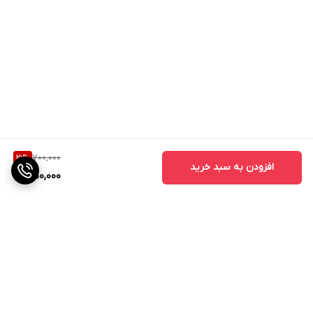
700,000
21
%
افزودن به سبد خرید
550,000
برگشت به بالا