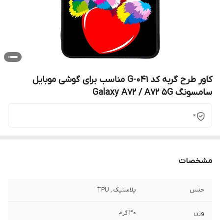
کاور طرح گربه کد G-041 مناسب برای گوشی موبایل
سامسونگ Galaxy A72 / A72 5G
0
مشخصات
جنس
پلاستیک , TPU
وزن
30 گرم