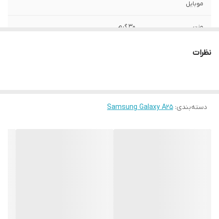
موبایل
وزن
30 گرم
ساختار
مات
نظرات
سطح پوشش
قاب پشتی , لبه بالایی , لبه پایینی , لبه چپ ,
لبه راست , حفاظت از دکمه ها
رنگ
مشکی
دسته‌بندی
:
Samsung Galaxy A25