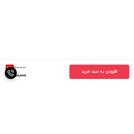
700,000
21
%
افزودن به سبد خرید
550,000
برگشت به بالا