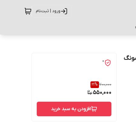
ورود | ثبت‌نام
امسونگ
0
21
%
700,000
550,000
افزودن به سبد خرید
حفاظت از