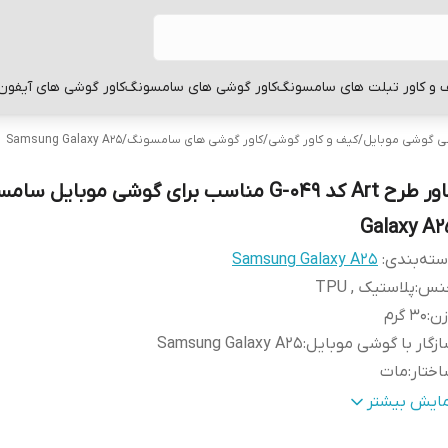
 و کاور تبلت های سامسونگ
کاور گوشی های سامسونگ
کاور گوشی های آیفون
بی گوشی موبایل
/
کیف و کاور گوشی
/
کاور گوشی های سامسونگ
/
Samsung Galaxy A25
کاور طرح Art کد G-049 مناسب برای گوشی موبایل س
Galaxy A2
ته‌بندی
:
Samsung Galaxy A25
نس
:
پلاستیک , TPU
زن
:
30 گرم
زگار با گوشی موبایل
:
Samsung Galaxy A25
ختار
:
مات
طح
قاب پشتی , لبه بالایی , لبه پایینی , لبه چپ , لبه راست , 
مایش بیشتر
وشش
:
دکمه ها