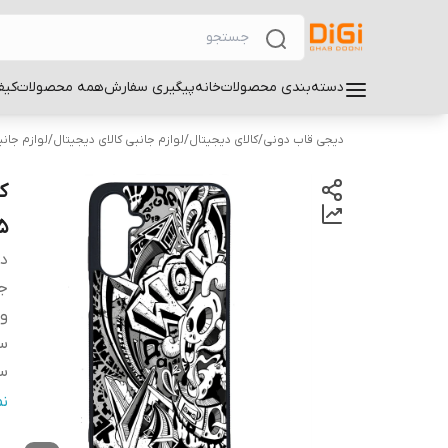
دسته‌بندی محصولات
خانه
پیگیری سفارش
همه محصولات
کیف
دیجی قاب دونی
/
کالای دیجیتال
/
لوازم جانبی کالای دیجیتال
/
لوازم جان
5
دس
ج
و
سا
سا
س
ن
پ