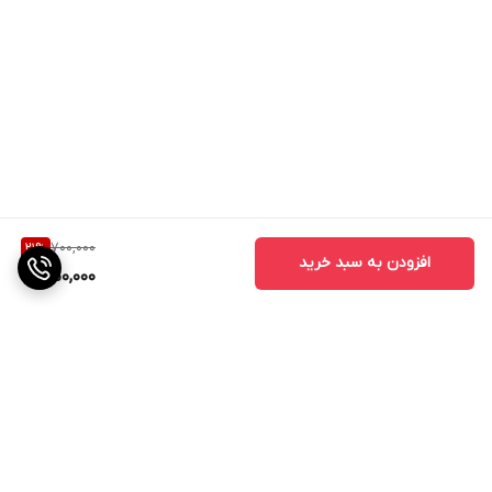
700,000
21
%
افزودن به سبد خرید
550,000
برگشت به بالا