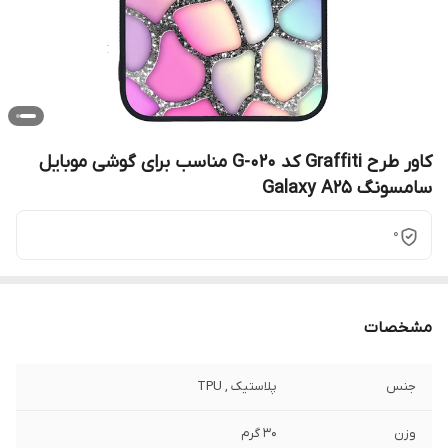
کاور طرح Graffiti کد G-020 مناسب برای گوشی موبایل
سامسونگ Galaxy A25
0
مشخصات
جنس
پلاستیک , TPU
وزن
30 گرم