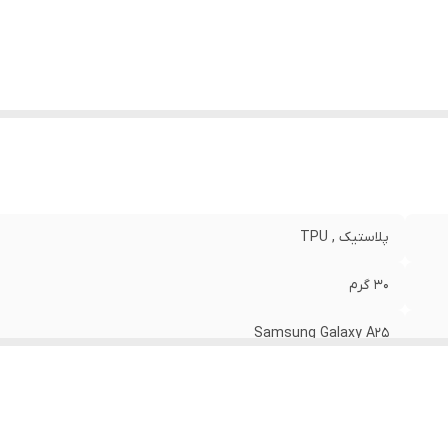
وشش
:
دکمه ها
پلاستیک , TPU
30 گرم
Samsung Galaxy A25
مات
مشکی