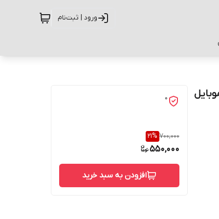
ورود | ثبت‌نام
 گوشی موبایل
0
21
%
700,000
550,000
افزودن به سبد خرید
حفاظت از