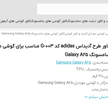
 و کاور تبلت های سامسونگ
کاور گوشی های سامسونگ
کاور گوشی های آیفون
بی گوشی موبایل
/
کیف و کاور گوشی
/
کاور گوشی های سامسونگ
/
Samsung Galaxy A25
کاور طرح آدیداس adidas کد G-003 مناسب برای
مسونگ Galaxy A25
ته‌بندی
:
Samsung Galaxy A25
نس
:
پلاستیک , TPU
زن
:
30 گرم
زگار با گوشی موبایل
:
Samsung Galaxy A25
ختار
:
مات
نگ
:
مشکی
مایش بیشتر
طح
قاب پشتی , لبه بالایی , لبه پایینی , لبه چپ , لبه راست , 