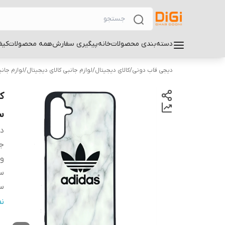
دسته‌بندی محصولات
خانه
پیگیری سفارش
همه محصولات
کیف
دیجی قاب دونی
/
کالای دیجیتال
/
لوازم جانبی کالای دیجیتال
/
لوازم جان
سا
دس
ج
و
سا
سا
ر
ن
س