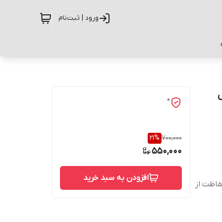
ورود | ثبت‌نام
یل
0
21
%
700,000
550,000
افزودن به سبد خرید
حفاظت از