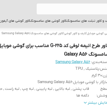
 و کاور تبلت های سامسونگ
کاور گوشی های سامسونگ
کاور گوشی های آیفون
بی گوشی موبایل
/
کیف و کاور گوشی
/
کاور گوشی های سامسونگ
/
Samsung Galaxy A56
کاور طرح انیمه لوفی کد G-225 مناسب برای گوشی موبا
مسونگ Galaxy A56
ته‌بندی
:
Samsung Galaxy A56
نس
:
پلاستیک , TPU
زن
:
30 گرم
زگار با گوشی موبایل
:
Samsung Galaxy A56
طح
قاب پشتی , لبه بالایی , لبه پایینی , لبه چپ , لبه راست , 
وشش
:
دکمه ها
ختار
:
مات
مایش بیشتر