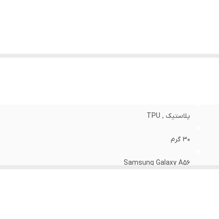
نگ
:
مشکی
پلاستیک , TPU
30 گرم
Samsung Galaxy A56
قاب پشتی , لبه بالایی , لبه پایینی , لبه چپ , لبه راست , حفاظت از
مات