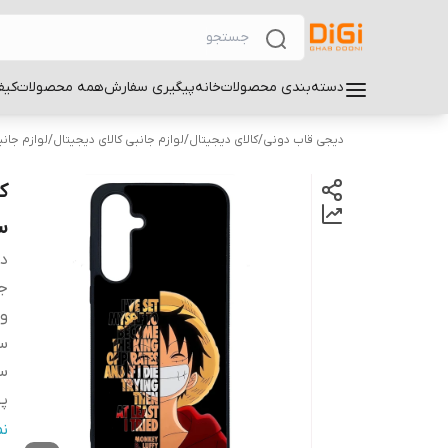
دسته‌بندی محصولات
خانه
پیگیری سفارش
همه محصولات
کیف
دیجی قاب دونی
/
کالای دیجیتال
/
لوازم جانبی کالای دیجیتال
/
لوازم جان
سا
دس
ج
و
سا
س
پ
سا
ن