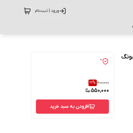
ورود | ثبت‌نام
امسونگ
0
21
%
700,000
550,000
افزودن به سبد خرید
حفاظت از