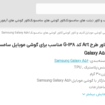
 و کاور تبلت های سامسونگ
کاور گوشی های سامسونگ
کاور گوشی های آیفون
بی گوشی موبایل
/
کیف و کاور گوشی
/
کاور گوشی های سامسونگ
/
Samsung Galaxy A56
کاور طرح Art کد G-138 مناسب برای گوشی موبایل س
Galaxy A5
ته‌بندی
:
Samsung Galaxy A56
نس
:
پلاستیک , TPU
زن
:
30 گرم
زگار با گوشی موبایل
:
Samsung Galaxy A56
ختار
:
مات
طح
قاب پشتی , لبه بالایی , لبه پایینی , لبه چپ , لبه راست , 
مایش بیشتر
وشش
:
دکمه ها