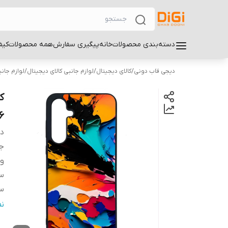
دسته‌بندی محصولات
خانه
پیگیری سفارش
همه محصولات
کیف
دیجی قاب دونی
/
کالای دیجیتال
/
لوازم جانبی کالای دیجیتال
/
لوازم جان
6
دس
ج
و
سا
سا
س
ن
پ