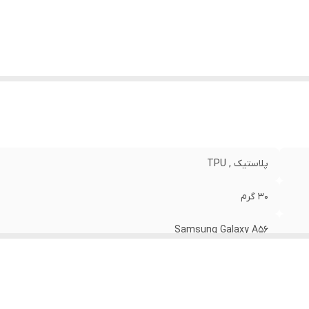
نگ
:
مشکی
پلاستیک , TPU
30 گرم
Samsung Galaxy A56
مات
قاب پشتی , لبه بالایی , لبه پایینی , لبه چپ , لبه راست , حفاظت از