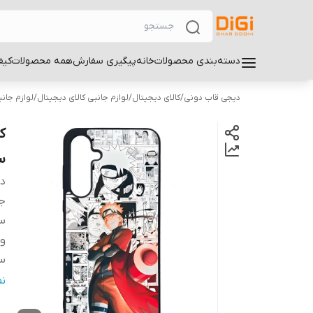
دسته‌بندی محصولات
خانه
پیگیری سفارش
همه محصولات
کیف
دیجی قاب دونی
/
کالای دیجیتال
/
لوازم جانبی کالای دیجیتال
/
لوازم جان
سا
دس
ج
سا
و
سا
ر
ن
س