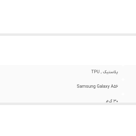
وشش
:
دکمه ها
پلاستیک , TPU
Samsung Galaxy A56
30 گرم
مات
مشکی