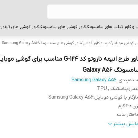
 و کاور تبلت های سامسونگ
کاور گوشی های سامسونگ
کاور گوشی های آیفون
بی گوشی موبایل
/
کیف و کاور گوشی
/
کاور گوشی های سامسونگ
/
Samsung Galaxy A56
کاور طرح انیمه ناروتو کد G-124 مناسب برای گوشی موبا
مسونگ Galaxy A56
ته‌بندی
:
Samsung Galaxy A56
نس
:
پلاستیک , TPU
زگار با گوشی موبایل
:
Samsung Galaxy A56
زن
:
30 گرم
ختار
:
مات
نگ
:
مشکی
مایش بیشتر
طح
قاب پشتی , لبه بالایی , لبه پایینی , لبه چپ , لبه راست , 