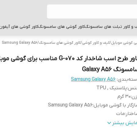
 و کاور تبلت های سامسونگ
کاور گوشی های سامسونگ
کاور گوشی های آیفون
بی گوشی موبایل
/
کیف و کاور گوشی
/
کاور گوشی های سامسونگ
/
Samsung Galaxy A56
کاور طرح اسب شاخدار کد G-070 مناسب برای گوشی 
مسونگ Galaxy A56
ته‌بندی
:
Samsung Galaxy A56
نس
:
پلاستیک , TPU
زن
:
30 گرم
زگار با گوشی موبایل
:
Samsung Galaxy A56
ختار
:
مات
طح
قاب پشتی , لبه بالایی , لبه پایینی , لبه چپ , لبه راست , 
مایش بیشتر
وشش
:
دکمه ها