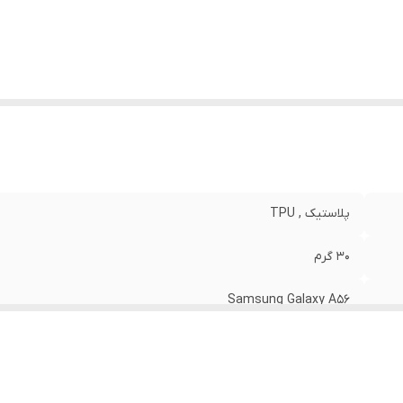
نگ
:
مشکی
پلاستیک , TPU
30 گرم
Samsung Galaxy A56
مات
قاب پشتی , لبه بالایی , لبه پایینی , لبه چپ , لبه راست , حفاظت از