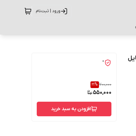
ورود | ثبت‌نام
موبایل
0
21
%
700,000
550,000
افزودن به سبد خرید
حفاظت از