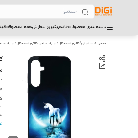
دسته‌بندی محصولات
خانه
پیگیری سفارش
همه محصولات
کیف
دیجی قاب دونی
/
کالای دیجیتال
/
لوازم جانبی کالای دیجیتال
/
لوازم جان
سا
دس
ج
و
سا
سا
س
ن
پ