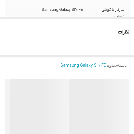
سازگار با گوشی
Samsung Galaxy S20 FE
موبایل
ساختار
مات
نظرات
سطح پوشش
قاب پشتی , لبه بالایی , لبه پایینی , لبه چپ ,
لبه راست , حفاظت از دکمه‌ها
رنگ
مشکی
دسته‌بندی
:
Samsung Galaxy S20 FE