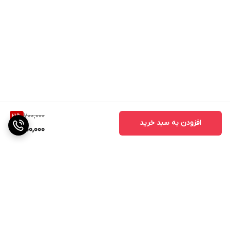
700,000
21
%
افزودن به سبد خرید
550,000
برگشت به بالا