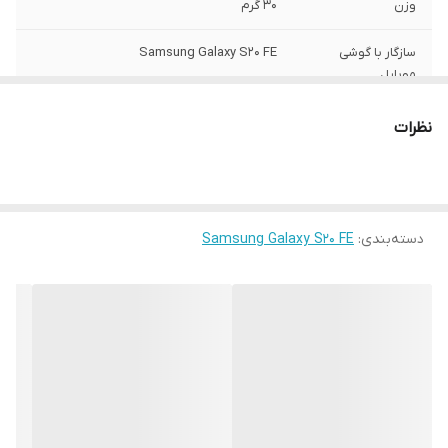
وزن
30 گرم
سازگار با گوشی
Samsung Galaxy S20 FE
موبایل
ساختار
مات
نظرات
سطح پوشش
قاب پشتی , لبه بالایی , لبه پایینی , لبه چپ ,
لبه راست , حفاظت از دکمه‌ها
رنگ
مشکی
دسته‌بندی
:
Samsung Galaxy S20 FE