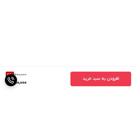
700,000
21
%
افزودن به سبد خرید
550,000
برگشت به بالا