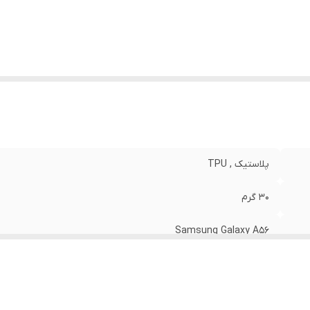
نگ
:
مشکی
پلاستیک , TPU
30 گرم
Samsung Galaxy A56
مات
قاب پشتی , لبه بالایی , لبه پایینی , لبه چپ , لبه راست , حفاظت از