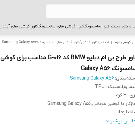
 و کاور تبلت های سامسونگ
کاور گوشی های سامسونگ
کاور گوشی های آیفون
بی گوشی موبایل
/
کیف و کاور گوشی
/
کاور گوشی های سامسونگ
/
Samsung Galaxy A56
کاور طرح بی ام دبلیو BMW کد G-016 مناسب ب
مسونگ Galaxy A56
ته‌بندی
:
Samsung Galaxy A56
نس
:
پلاستیک , TPU
زن
:
30 گرم
زگار با گوشی موبایل
:
Samsung Galaxy A56
ختار
:
مات
طح
قاب پشتی , لبه بالایی , لبه پایینی , لبه چپ , لبه راست , 
مایش بیشتر
وشش
:
دکمه ها