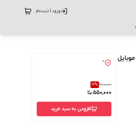
ورود | ثبت‌نام
رای گوشی موبایل
0
21
%
700,000
550,000
افزودن به سبد خرید
حفاظت از