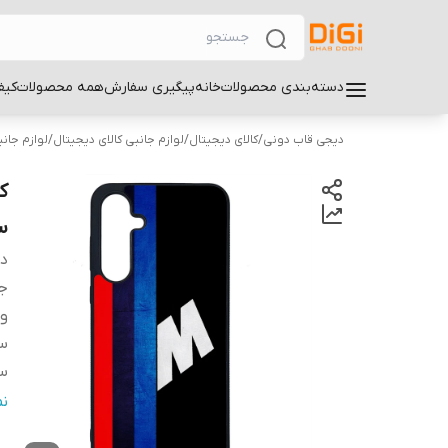
دسته‌بندی محصولات
خانه
پیگیری سفارش
همه محصولات
کیف
دیجی قاب دونی
/
کالای دیجیتال
/
لوازم جانبی کالای دیجیتال
/
لوازم جان
سا
دس
ج
و
سا
سا
س
ن
پ