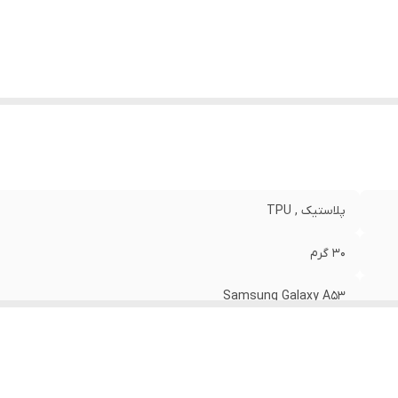
نگ
:
مشکی
پلاستیک , TPU
30 گرم
Samsung Galaxy A53
مات
قاب پشتی , لبه بالایی , لبه پایینی , لبه چپ , لبه راست , حفاظت از 