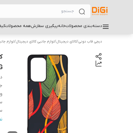
دسته‌بندی محصولات
خانه
پیگیری سفارش
همه محصولات
کیف
دیجی قاب دونی
/
کالای دیجیتال
/
لوازم جانبی کالای دیجیتال
/
لوازم جان
G
دس
ج
و
سا
سا
س
ن
پ