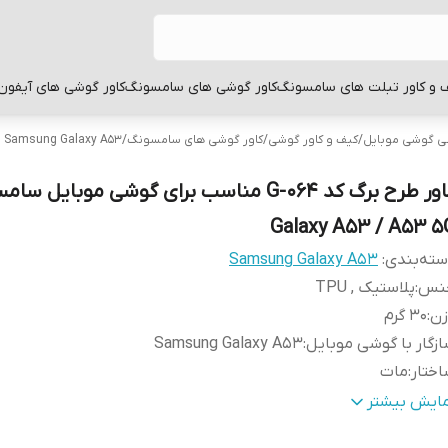
 و کاور تبلت های سامسونگ
کاور گوشی های سامسونگ
کاور گوشی های آیفون
بی گوشی موبایل
/
کیف و کاور گوشی
/
کاور گوشی های سامسونگ
/
Samsung Galaxy A53
کاور طرح برگ کد G-064 مناسب برای گوشی موبایل 
Galaxy A53 / A53 5
ته‌بندی
:
Samsung Galaxy A53
نس
:
پلاستیک , TPU
زن
:
30 گرم
زگار با گوشی موبایل
:
Samsung Galaxy A53
ختار
:
مات
طح
قاب پشتی , لبه بالایی , لبه پایینی , لبه چپ , لبه راست , 
مایش بیشتر
وشش
:
دکمه‌ها