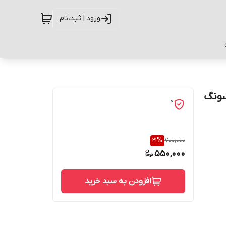
ورود | ثبت‌نام
سامسونگ
0
21
%
700,000
550,000
افزودن به سبد خرید
حفاظت از