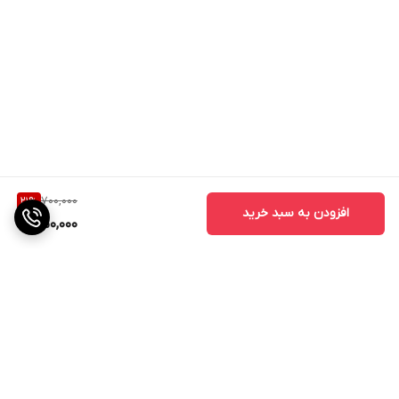
700,000
21
%
افزودن به سبد خرید
550,000
برگشت به بالا