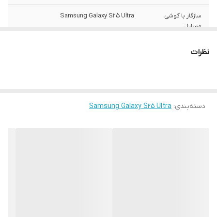
سازگار با گوشی
Samsung Galaxy S25 Ultra
موبایل
ساختار
مات
نظرات
سطح پوشش
قاب پشتی , لبه بالایی , لبه پایینی , لبه چپ ,
لبه راست , حفاظت از دکمه ها
رنگ
مشکی
دسته‌بندی
:
Samsung Galaxy S25 Ultra