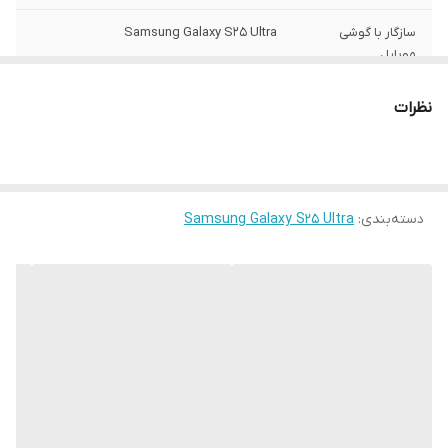
سازگار با گوشی
Samsung Galaxy S25 Ultra
موبایل
سطح پوشش
قاب پشتی , لبه بالایی , لبه پایینی , لبه چپ ,
نظرات
لبه راست , حفاظت از دکمه ها
رنگ
مشکی
ساختار
مات
دسته‌بندی
:
Samsung Galaxy S25 Ultra