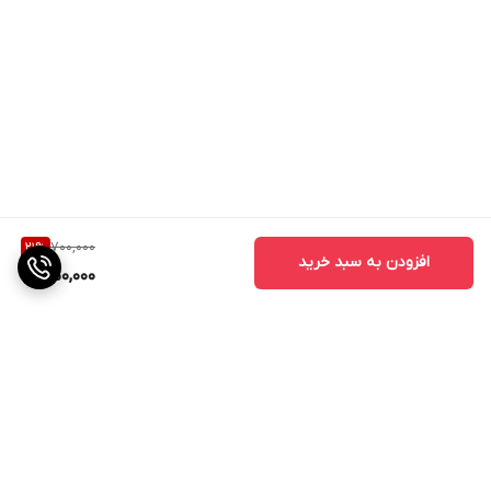
700,000
21
%
افزودن به سبد خرید
550,000
برگشت به بالا