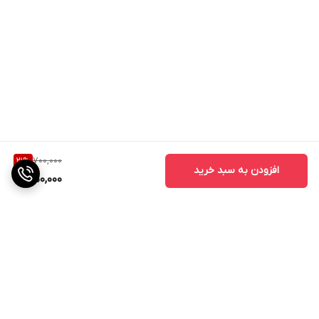
700,000
21
%
افزودن به سبد خرید
550,000
برگشت به بالا