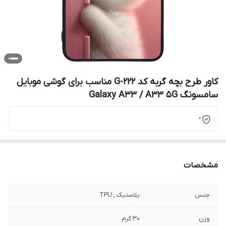
کاور طرح بچه گربه کد G-222 مناسب برای گوشی موبایل
سامسونگ Galaxy A33 / A33 5G
0
مشخصات
جنس
پلاستیک , TPU
وزن
30 گرم