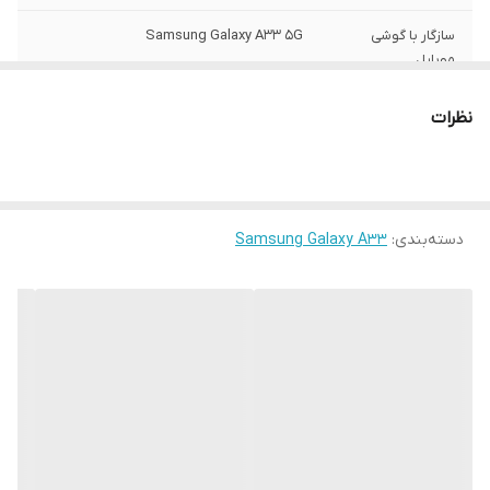
سازگار با گوشی
Samsung Galaxy A33 5G
موبایل
ساختار
مات
نظرات
سطح پوشش
قاب پشتی , لبه بالایی , لبه پایینی , لبه چپ ,
لبه راست , حفاظت از دکمه‌ها
رنگ
مشکی
دسته‌بندی
:
Samsung Galaxy A33