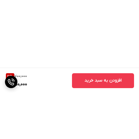
700,000
21
%
افزودن به سبد خرید
550,000
برگشت به بالا