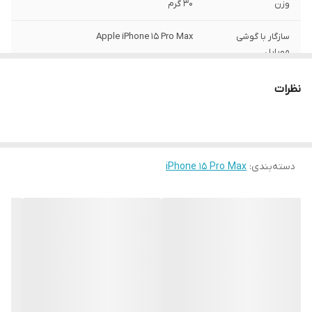
وزن
30 گرم
سازگار با گوشی
Apple iPhone 15 Pro Max
موبایل
ساختار
مات
نظرات
سطح پوشش
قاب پشتی , لبه بالایی , لبه پایینی , لبه چپ ,
لبه راست , حفاظت از دکمه‌ها
رنگ
مشکی
دسته‌بندی
:
iPhone 15 Pro Max