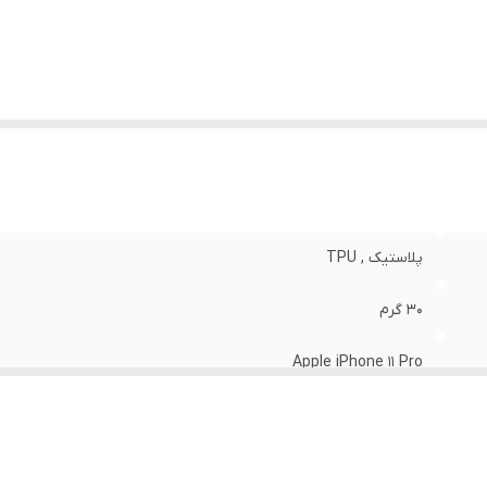
وشش
:
دکمه ها
پلاستیک , TPU
30 گرم
Apple iPhone 11 Pro
مات
مشکی