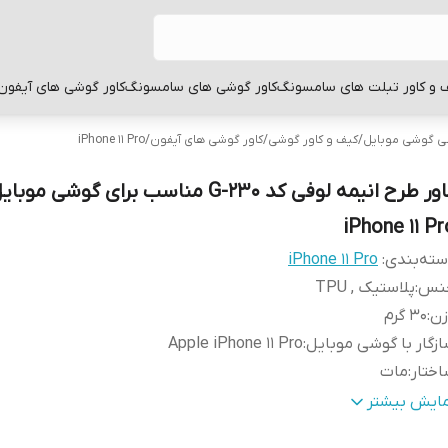
 و کاور تبلت های سامسونگ
کاور گوشی های سامسونگ
کاور گوشی های آیفون
بی گوشی موبایل
/
کیف و کاور گوشی
/
کاور گوشی های آیفون
/
iPhone 11 Pro
کاور طرح انیمه لوفی کد G-230 مناسب برای گوشی م
iPhone 11 Pr
ته‌بندی
:
iPhone 11 Pro
نس
:
پلاستیک , TPU
زن
:
30 گرم
زگار با گوشی موبایل
:
Apple iPhone 11 Pro
ختار
:
مات
نگ
:
مشکی
مایش بیشتر
طح
قاب پشتی , لبه بالایی , لبه پایینی , لبه چپ , لبه راست , 