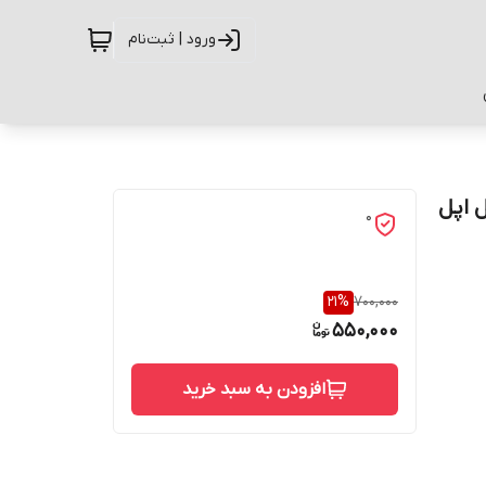
ورود | ثبت‌نام
وبایل اپل
0
21
%
700,000
550,000
افزودن به سبد خرید
حفاظت از