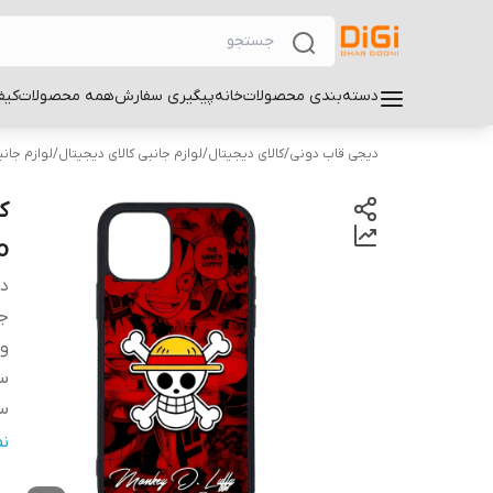
دسته‌بندی محصولات
خانه
پیگیری سفارش
همه محصولات
کیف
دیجی قاب دونی
/
کالای دیجیتال
/
لوازم جانبی کالای دیجیتال
/
لوازم جان
o
دس
ج
و
سا
سا
ر
ن
س