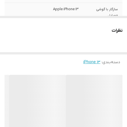
سازگار با گوشی
Apple iPhone 13
موبایل
ساختار
مات
نظرات
رنگ
مشکی
سطح پوشش
قاب پشتی , لبه بالایی , لبه پایینی , لبه چپ ,
لبه راست , حفاظت از دکمه ها
دسته‌بندی
:
iPhone 13