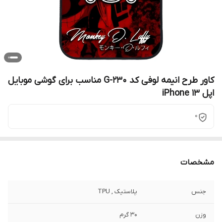
کاور طرح انیمه لوفی کد G-230 مناسب برای گوشی موبایل
اپل iPhone 13
0
مشخصات
جنس
پلاستیک , TPU
وزن
30 گرم