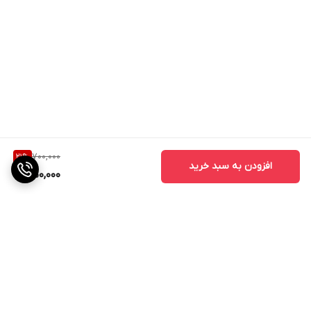
700,000
21
%
افزودن به سبد خرید
550,000
برگشت به بالا