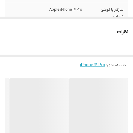
سازگار با گوشی
Apple iPhone 14 Pro
موبایل
ساختار
مات
نظرات
سطح پوشش
قاب پشتی , لبه بالایی , لبه پایینی , لبه چپ ,
لبه راست , حفاظت از دکمه ها
رنگ
مشکی
دسته‌بندی
:
iPhone 14 Pro