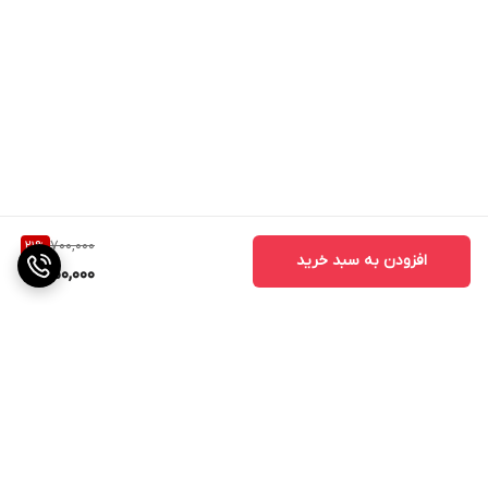
700,000
21
%
افزودن به سبد خرید
550,000
برگشت به بالا