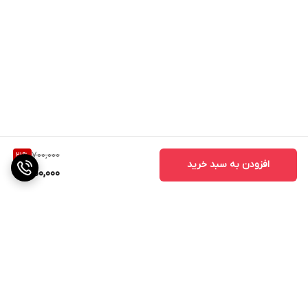
700,000
21
%
افزودن به سبد خرید
550,000
برگشت به بالا