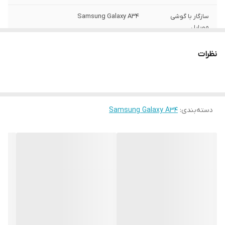
سازگار با گوشی
Samsung Galaxy A34
موبایل
ساختار
مات
نظرات
سطح پوشش
قاب پشتی , لبه بالایی , لبه پایینی , لبه چپ ,
لبه راست , حفاظت از دکمه ها
رنگ
مشکی
دسته‌بندی
:
Samsung Galaxy A34