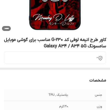
کاور طرح انیمه لوفی کد G-230 مناسب برای گوشی موبایل
سامسونگ Galaxy A34 / A34 5G
0
مشخصات
جنس
پلاستیک , TPU
وزن
30 گرم