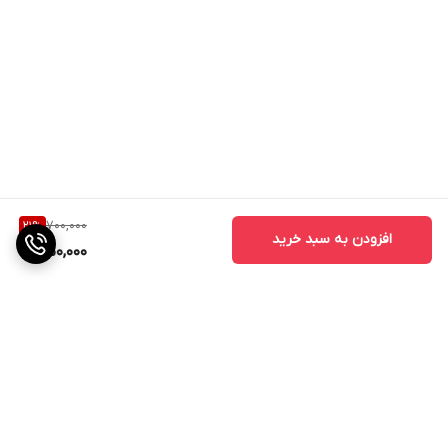
700,000
21
%
افزودن به سبد خرید
550,000
برگشت به بالا