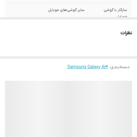
سازگار با گوشی
سایر گوشی‌های موبایل
موبایل
ساختار
مات
نظرات
سطح پوشش
قاب پشتی , لبه بالایی , لبه پایینی , لبه چپ ,
لبه راست , حفاظت از دکمه‌ها
رنگ
مشکی
دسته‌بندی
:
Samsung Galaxy A24