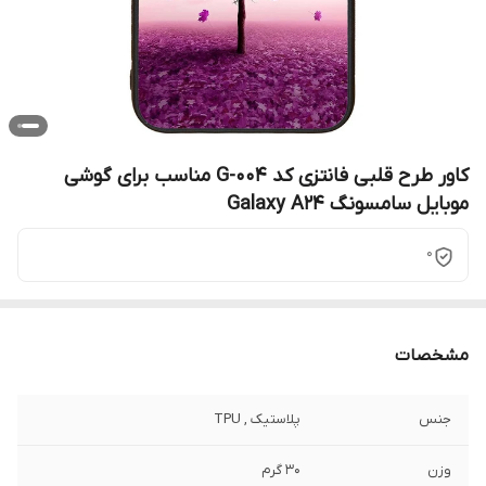
کاور طرح قلبی فانتزی کد G-004 مناسب برای گوشی
موبایل سامسونگ Galaxy A24
0
مشخصات
جنس
پلاستیک , TPU
وزن
30 گرم