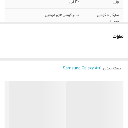
وزن
30 گرم
سازگار با گوشی
سایر گوشی‌های موبایل
موبایل
ساختار
مات
نظرات
سطح پوشش
قاب پشتی , لبه بالایی , لبه پایینی , لبه چپ ,
لبه راست , حفاظت از دکمه‌ها
رنگ
مشکی
دسته‌بندی
:
Samsung Galaxy A24