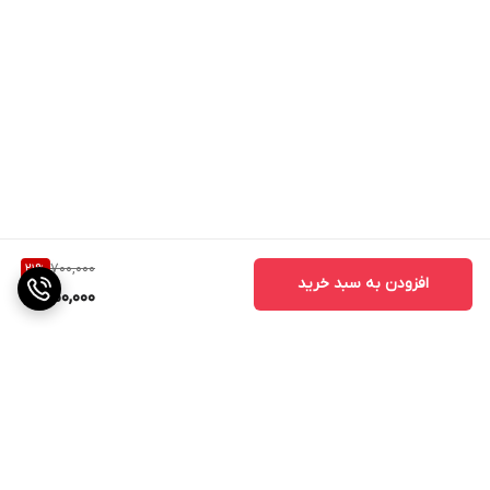
700,000
21
%
افزودن به سبد خرید
550,000
برگشت به بالا