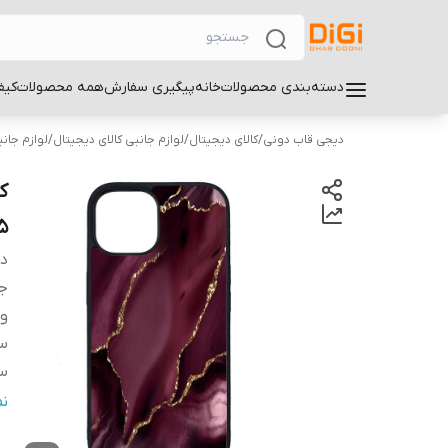
دسته‌بندی محصولات
خانه
پیگیری سفارش
همه محصولات
کیف
دیجی قاب دونی
/
کالای دیجیتال
/
لوازم جانبی کالای دیجیتال
/
لوازم جان
5
دس
ج
و
سا
سا
س
ن
پ