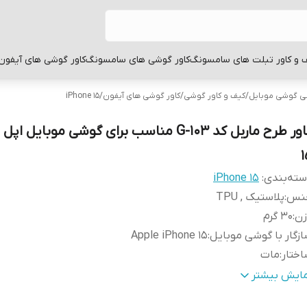
 و کاور تبلت های سامسونگ
کاور گوشی های سامسونگ
کاور گوشی های آیفون
بی گوشی موبایل
/
کیف و کاور گوشی
/
کاور گوشی های آیفون
/
iPhone 15
1
ته‌بندی
:
iPhone 15
نس
:
پلاستیک , TPU
زن
:
30 گرم
زگار با گوشی موبایل
:
Apple iPhone 15
ختار
:
مات
طح
قاب پشتی , لبه بالایی , لبه پایینی , لبه چپ , لبه راست , 
مایش بیشتر
وشش
:
دکمه‌ها