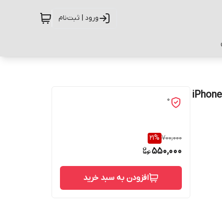
ورود | ثبت‌نام
کاور طرح ماربل کد G-103 مناسب برای گوشی موبایل اپل iPhone
0
21
%
700,000
550,000
افزودن به سبد خرید
حفاظت از