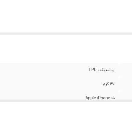
نگ
:
مشکی
پلاستیک , TPU
30 گرم
Apple iPhone 15
مات
قاب پشتی , لبه بالایی , لبه پایینی , لبه چپ , لبه راست , حفاظت از 