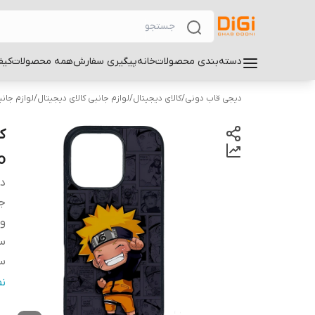
دسته‌بندی محصولات
خانه
پیگیری سفارش
همه محصولات
کیف
دیجی قاب دونی
/
کالای دیجیتال
/
لوازم جانبی کالای دیجیتال
/
لوازم جان
o
دس
ج
و
سا
سا
س
ن
پ