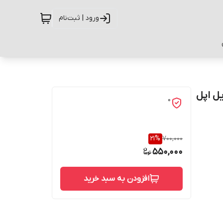
ورود | ثبت‌نام
ی موبایل اپل
0
21
%
700,000
550,000
افزودن به سبد خرید
حفاظت از