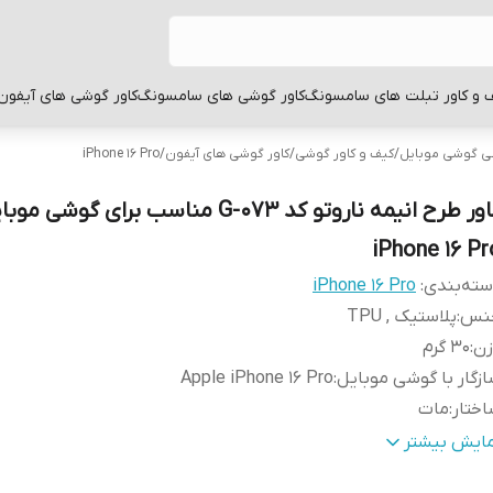
 و کاور تبلت های سامسونگ
کاور گوشی های سامسونگ
کاور گوشی های آیفون
بی گوشی موبایل
/
کیف و کاور گوشی
/
کاور گوشی های آیفون
/
iPhone 16 Pro
کاور طرح انیمه ناروتو کد G-073 مناسب برای گوش
iPhone 16 Pr
ته‌بندی
:
iPhone 16 Pro
نس
:
پلاستیک , TPU
زن
:
30 گرم
زگار با گوشی موبایل
:
Apple iPhone 16 Pro
ختار
:
مات
طح
قاب پشتی , لبه بالایی , لبه پایینی , لبه چپ , لبه راست , 
مایش بیشتر
وشش
:
دکمه ها