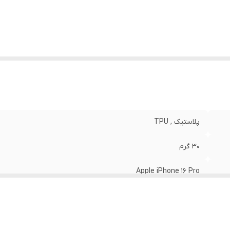
نگ
:
مشکی
پلاستیک , TPU
30 گرم
Apple iPhone 16 Pro
مات
قاب پشتی , لبه بالایی , لبه پایینی , لبه چپ , لبه راست , حفاظت از